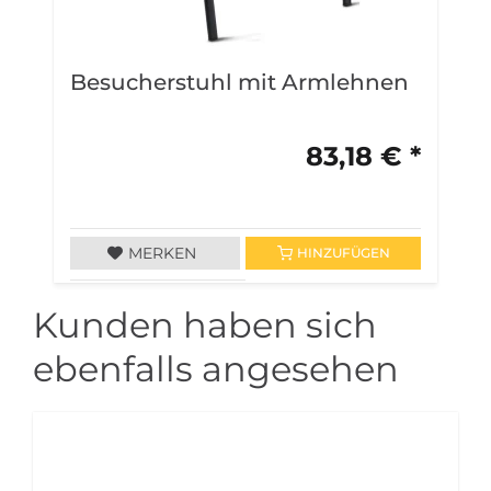
Besucherstuhl mit Armlehnen
B
A
83,18 € *
MERKEN
HINZUFÜGEN
Kunden haben sich
ebenfalls angesehen