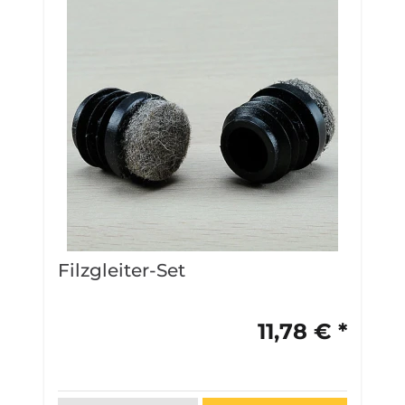
Filzgleiter-Set
A
L
11,78 € *