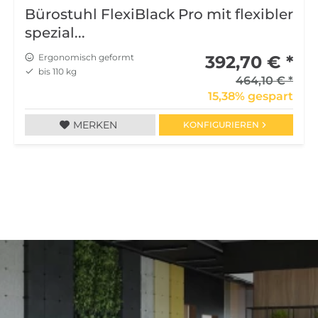
Bürostuhl FlexiBlack Pro mit flexibler
spezial...
Ergonomisch geformt
392,70 € *
bis 110 kg
464,10 € *
15,38% gespart
MERKEN
KONFIGURIEREN