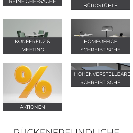
REINE CHEFSACHE
BÜROSTÜHLE
HOMEOFFICE
KONFERENZ &
SCHREIBTISCHE
MEETING
HÖHENVERSTELLBARE
SCHREIBTISCHE
AKTIONEN
RÜCKENFREUNDLICHE