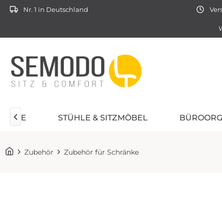
Nr. 1 in Deutschland
Vers
W
TÜHLE
STÜHLE & SITZMÖBEL
BÜROORG

Zubehör
Zubehör für Schränke