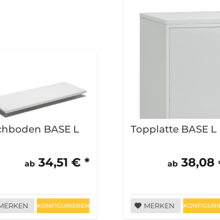
chboden BASE L
Topplatte BASE L
34,51 € *
38,08 
ab
ab
MERKEN
MERKEN
KONFIGURIEREN
KONFIGURI