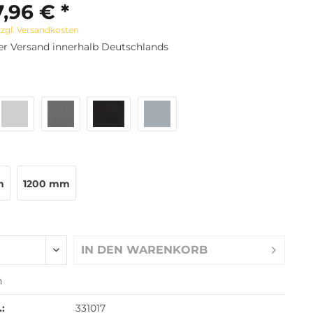
,96 € *
zzgl. Versandkosten
er Versand innerhalb Deutschlands
m
1200 mm
IN DEN
WARENKORB
n
.:
331017