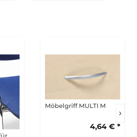
Möbelgriff MULTI M
4,64 € *
für