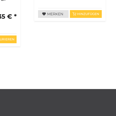
MERKEN
HINZUFÜGEN
35 € *
URIEREN