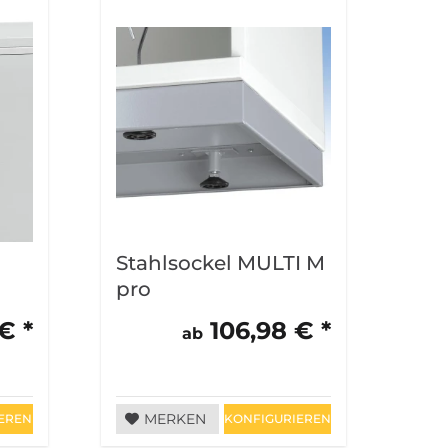
Stahlsockel MULTI M
Sta
pro
Ro
MU
€ *
106,98 € *
ab
MERKEN
EREN
KONFIGURIEREN