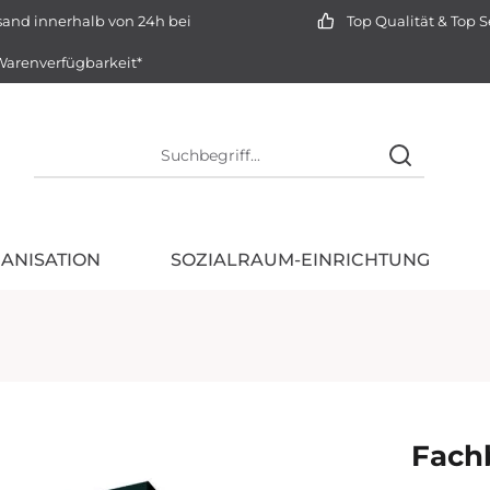
and innerhalb von 24h bei
Top Qualität & Top S
arenverfügbarkeit*
ANISATION
SOZIALRAUM-EINRICHTUNG
Fach