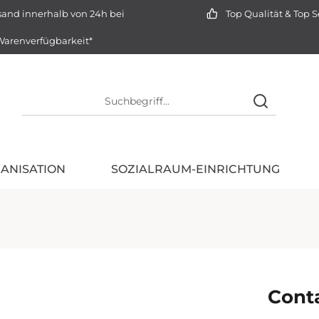
and innerhalb von 24h bei
Top Qualität & Top S
arenverfügbarkeit*
ANISATION
SOZIALRAUM-EINRICHTUNG
Conta