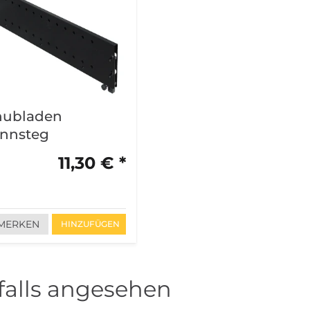
hubladen
ennsteg
11,30 € *
MERKEN
HINZUFÜGEN
alls angesehen