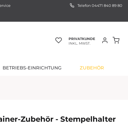
ervice
Telefon 04471 840 89 80
PRIVATKUNDE
INKL. MWST.
BETRIEBS-EINRICHTUNG
ZUBEHÖR
iner-Zubehör - Stempelhalter