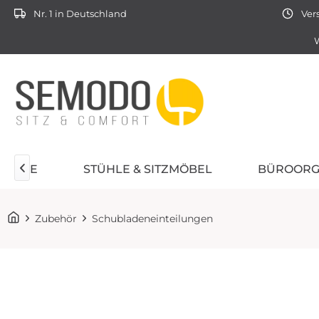
Nr. 1 in Deutschland
Vers
W
TÜHLE
STÜHLE & SITZMÖBEL
BÜROORG

Zubehör
Schubladeneinteilungen