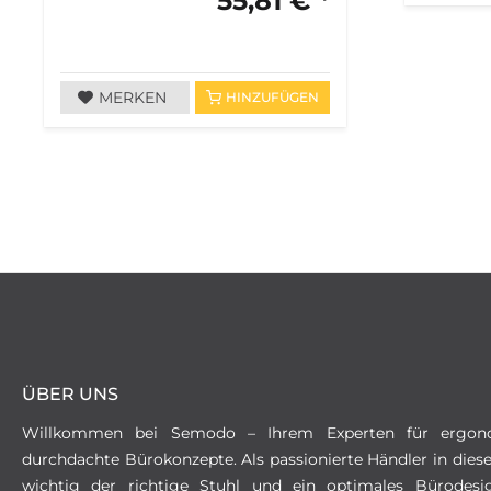
55,81 € *
MERKEN
HINZUFÜGEN
ÜBER UNS
Willkommen bei Semodo – Ihrem Experten für ergon
durchdachte Bürokonzepte. Als passionierte Händler in dies
wichtig der richtige Stuhl und ein optimales Bürodesi