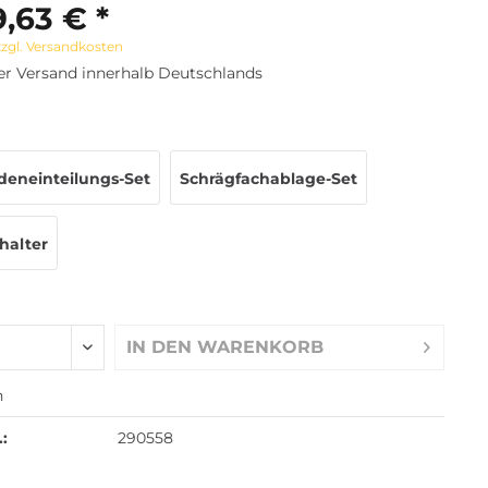
,63 € *
zzgl. Versandkosten
er Versand innerhalb Deutschlands
deneinteilungs-Set
Schrägfachablage-Set
halter
IN DEN
WARENKORB
n
.:
290558