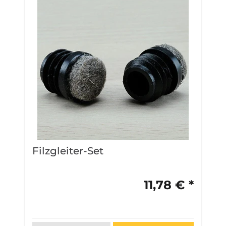
Filzgleiter-Set
A
L
11,78 € *