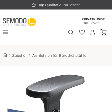
Top Qualität & Top Service
PRIVATKUNDE
INKL. MWST.
Zubehör
Armlehnen für Bürodrehstühle