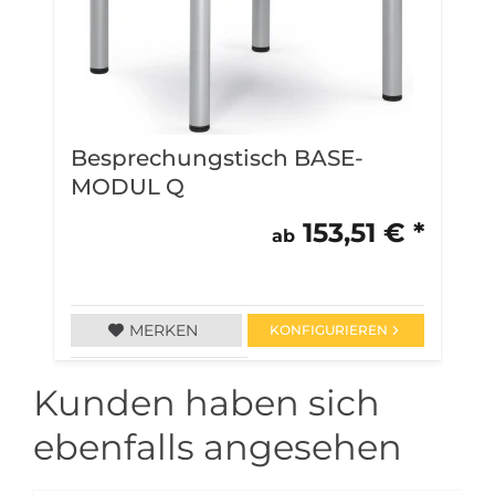
Besprechungstisch BASE-
B
MODUL Q
L
153,51 € *
ab
MERKEN
KONFIGURIEREN
Kunden haben sich
ebenfalls angesehen