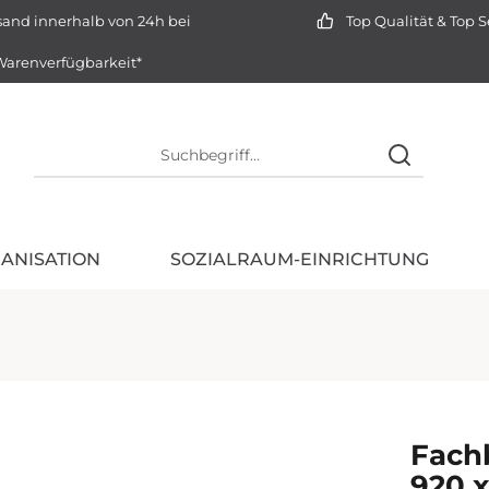
and innerhalb von 24h bei
Top Qualität & Top S
arenverfügbarkeit*
ANISATION
SOZIALRAUM-EINRICHTUNG
Fach
920 