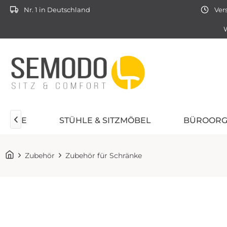
Nr. 1 in Deutschland
Vers
W
TÜHLE
STÜHLE & SITZMÖBEL
BÜROORG

Zubehör
Zubehör für Schränke