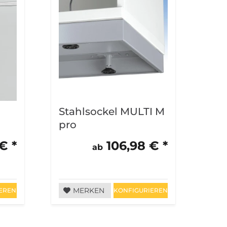
Stahlsockel MULTI M
Sta
pro
Ro
MU
€ *
106,98 € *
ab
MERKEN
EREN
KONFIGURIEREN