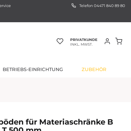
ervice
Telefon 04471 840 89 80
PRIVATKUNDE
INKL. MWST.
BETRIEBS-EINRICHTUNG
ZUBEHÖR
böden für Materiaschränke B
x T 500 mm