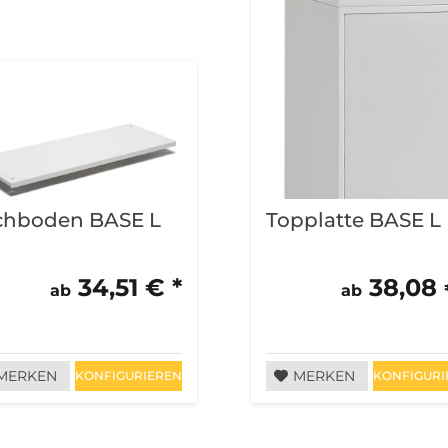
chboden BASE L
Topplatte BASE L
34,51 € *
38,08 
ab
ab
MERKEN
MERKEN
KONFIGURIEREN
KONFIGURI