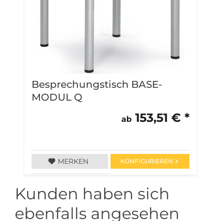
Besprechungstisch BASE-
B
MODUL Q
L
153,51 € *
ab
MERKEN
KONFIGURIEREN
Kunden haben sich
ebenfalls angesehen