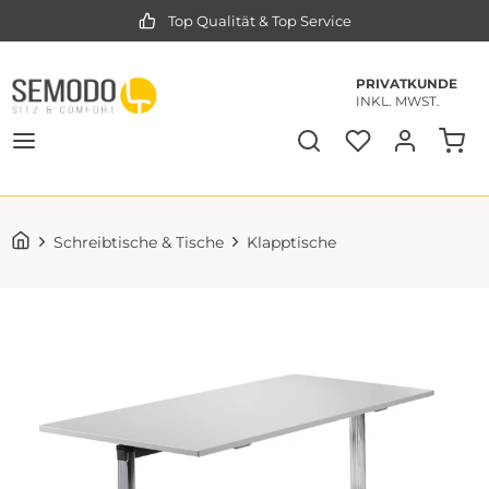
Top Qualität & Top Service
PRIVATKUNDE
INKL. MWST.
Schreibtische & Tische
Klapptische