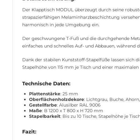
Der Klapptisch MODUL überzeugt durch seine robuste 
strapazierfähigen Melaminharzbeschichtung versehen, d
harmonisch in jede Umgebung ein.
Der geschwungene T-Fuß und die durchgehende Metallt
einfaches und schnelles Auf- und Abbauen, während 
Dank der stabilen Kunststoff-Stapelfüße lassen sich di
Stapelhöhe von 115 mm je Tisch und einer maximalen S
Technische Daten:
Plattenstärke
: 25 mm
Oberflächenholzdekore
: Lichtgrau, Buche, Ahorn
Gestellfarbe
: Alusilber RAL 9006
Maße
: B 1200 x T 800 x H 720 mm
Stapelbarkeit
: Bis zu 10 Tische, Stapelhöhe je Tis
Fazit: