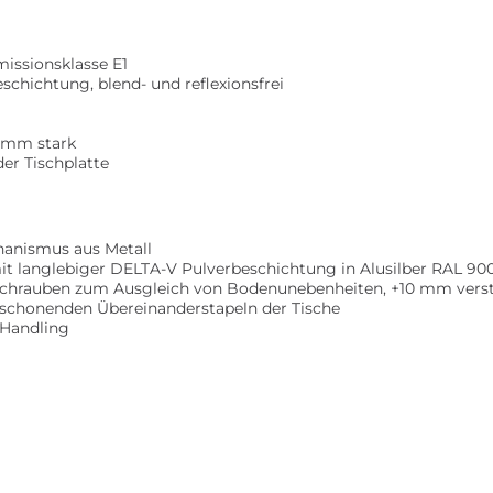
missionsklasse E1
schichtung, blend- und reflexionsfrei
2 mm stark
er Tischplatte
hanismus aus Metall
mit langlebiger DELTA-V Pulverbeschichtung in Alusilber RAL 90
schrauben zum Ausgleich von Bodenunebenheiten, +10 mm verst
m schonenden Übereinanderstapeln der Tische
s Handling