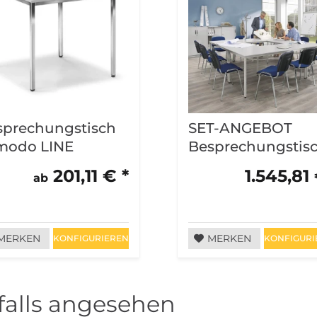
sprechungstisch
SET-ANGEBOT
modo LINE
Besprechungstis
201,11 € *
1.545,81 
ab
MERKEN
MERKEN
KONFIGURIEREN
KONFIGURI
alls angesehen