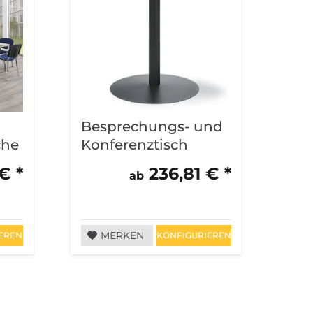
Besprechungs- und
Kon
che
Konferenztisch
MO
MODUL
€ *
236,81 € *
ab
MERKEN
EREN
KONFIGURIEREN