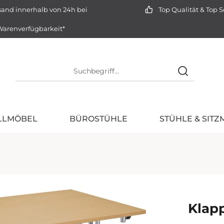
and innerhalb von 24h bei
Top Qualität & Top S
arenverfügbarkeit*
ELLMÖBEL
BÜROSTÜHLE
STÜHLE & SIT
Klap