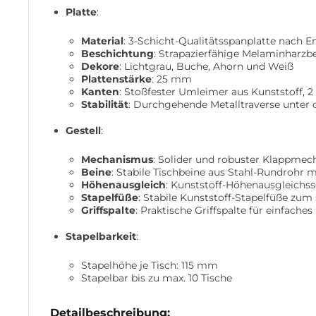
Platte
:
Material
: 3-Schicht-Qualitätsspanplatte nach E
Beschichtung
: Strapazierfähige Melaminharzbe
Dekore
: Lichtgrau, Buche, Ahorn und Weiß
Plattenstärke
: 25 mm
Kanten
: Stoßfester Umleimer aus Kunststoff, 
Stabilität
: Durchgehende Metalltraverse unter d
Gestell
:
Mechanismus
: Solider und robuster Klappmec
Beine
: Stabile Tischbeine aus Stahl-Rundrohr 
Höhenausgleich
: Kunststoff-Höhenausgleichs
Stapelfüße
: Stabile Kunststoff-Stapelfüße zu
Griffspalte
: Praktische Griffspalte für einfache
Stapelbarkeit
:
Stapelhöhe je Tisch: 115 mm
Stapelbar bis zu max. 10 Tische
Detailbeschreibung: