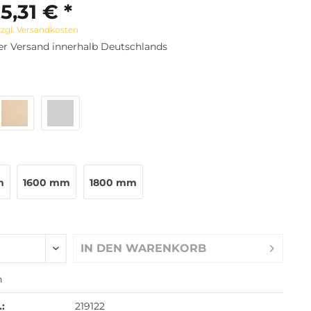
5,31 € *
zzgl. Versandkosten
er Versand innerhalb Deutschlands
m
1600 mm
1800 mm
IN DEN
WARENKORB
n
.:
219122