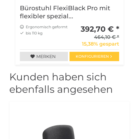
Bürostuhl FlexiBlack Pro mit
B
flexibler spezial...
u
Ergonomisch geformt
392,70 € *
bis 110 kg
464,10 € *
15,38% gespart
MERKEN
KONFIGURIEREN
Kunden haben sich
ebenfalls angesehen