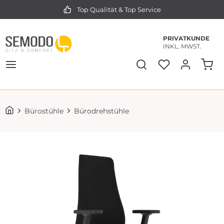
Top Qualität & Top Service
PRIVATKUNDE
INKL. MWST.
Bürostühle
Bürodrehstühle