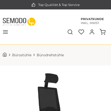
Top Qualität & Top Service
PRIVATKUNDE
INKL. MWST.
Bürostühle
Bürodrehstühle