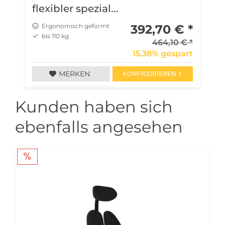
flexibler spezial...
u
Ergonomisch geformt
392,70 € *
bis 110 kg
464,10 € *
15,38% gespart
MERKEN
KONFIGURIEREN
Kunden haben sich
ebenfalls angesehen