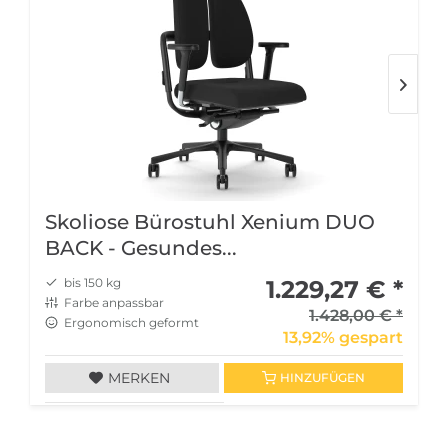
Skoliose Bürostuhl Xenium DUO
BACK - Gesundes...
bis 150 kg
1.229,27 € *
Farbe anpassbar
1.428,00 € *
Ergonomisch geformt
13,92% gespart
MERKEN
HINZUFÜGEN