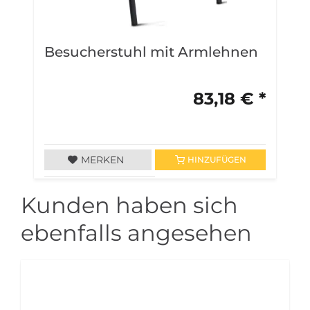
Besucherstuhl mit Armlehnen
B
A
83,18 € *
MERKEN
HINZUFÜGEN
Kunden haben sich
ebenfalls angesehen