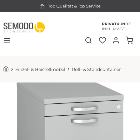
Top Qualität & Top Service
PRIVATKUNDE
INKL. MWST.
Einzel- & Beistellmöbel
Roll- & Standcontainer