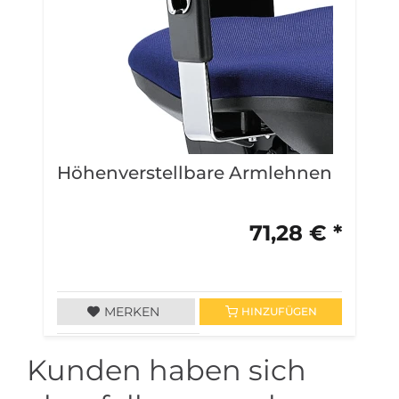
Höhenverstellbare Armlehnen
S
71,28 € *
MERKEN
HINZUFÜGEN
Kunden haben sich