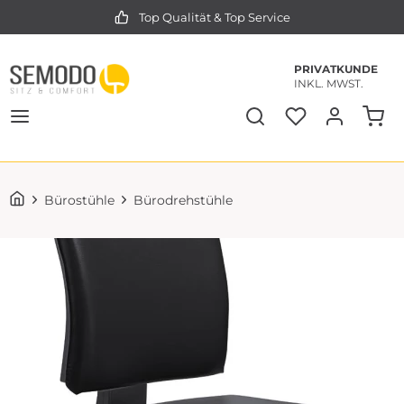
Top Qualität & Top Service
PRIVATKUNDE
INKL. MWST.
Bürostühle
Bürodrehstühle