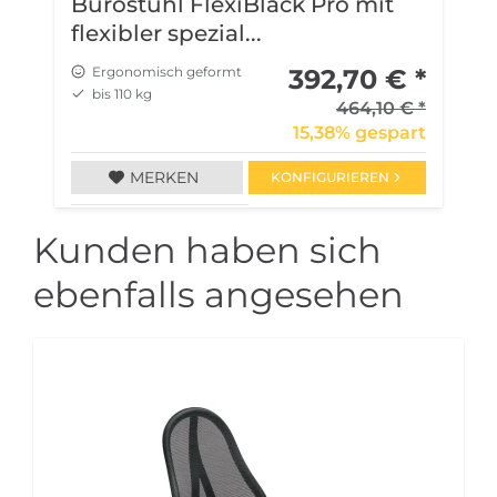
Bürostuhl FlexiBlack Pro mit
B
flexibler spezial...
u
Ergonomisch geformt
392,70 € *
bis 110 kg
464,10 € *
15,38% gespart
MERKEN
KONFIGURIEREN
Kunden haben sich
ebenfalls angesehen