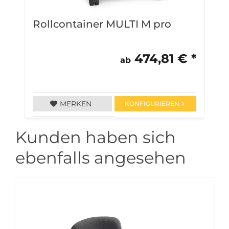
Rollcontainer MULTI M pro
R
474,81 € *
ab
MERKEN
KONFIGURIEREN
Kunden haben sich
ebenfalls angesehen