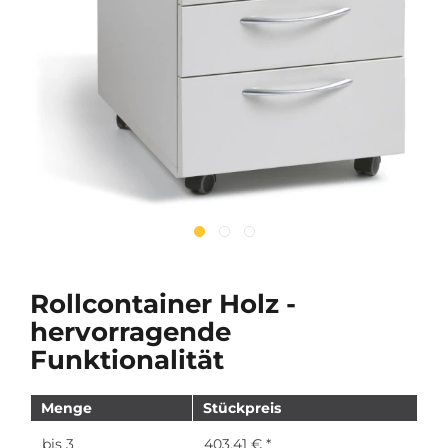
Rollcontainer Holz -
hervorragende
Funktionalität
Menge
Stückpreis
bis
3
403,41 € *