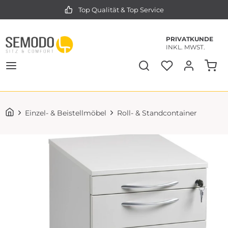
Top Qualität & Top Service
PRIVATKUNDE
INKL. MWST.
Einzel- & Beistellmöbel
Roll- & Standcontainer