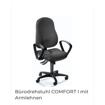
Bürodrehstuhl COMFORT I mit
B
Armlehnen
A