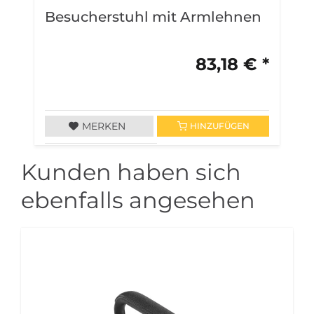
Besucherstuhl mit Armlehnen
B
A
83,18 € *
MERKEN
HINZUFÜGEN
Kunden haben sich
ebenfalls angesehen