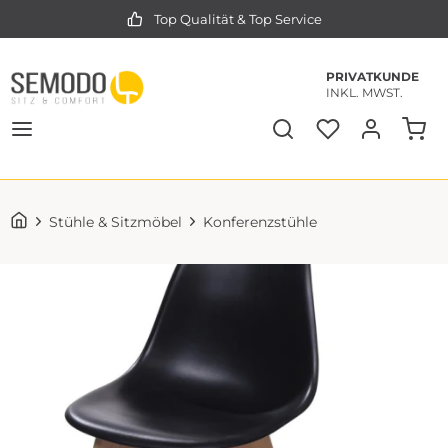
Top Qualität & Top Service
PRIVATKUNDE
INKL. MWST.
Stühle & Sitzmöbel
Konferenzstühle